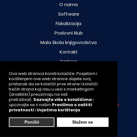
O nama
Software
Fiskalizacija
Poslovni klub
Mala škola knjigovodstva
Kontakt
Karijera
Kolačići
Ova web stranica koristi kolačiće. Posjetom i
korištenjem ove web stranice dajete svoj
Pravila o zaštiti privatnosti
pristanak da se kolačići prve strane I kolačići
trećih strana koji nisu u vezi s marketingom
Uvjeti korištenja
(analitički) preuzimaju na vaš
pretraživač.
Saznajte više o kolačićima
i
upoznajte se s našim
Pravilima o zaštiti
FISKUS d.o.o. - 2021 sva prava pridržana
Design and
privatnosti
i
Uvjetima korištenja
development
Poništi
Slažem se